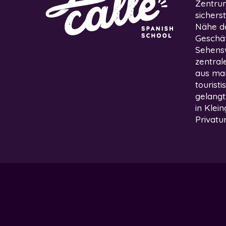
Zentrum
sichers
Nähe de
Geschäf
Sehens
zentral
aus man
tourist
gelangt
in Klei
Privatun