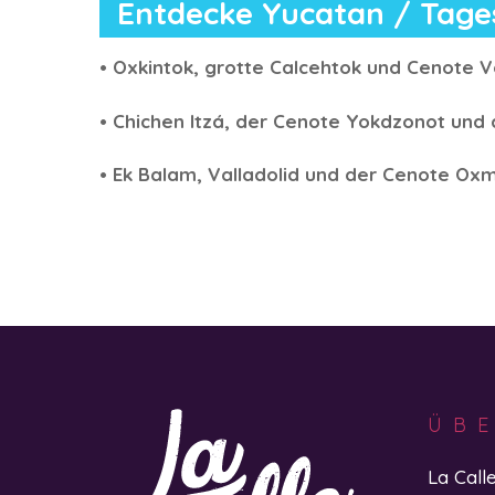
Entdecke Yucatan / Tage
• Oxkintok, grotte Calcehtok und Cenote V
• Chichen Itzá, der Cenote Yokdzonot und
• Ek Balam, Valladolid und der Cenote Ox
ÜB
La Call