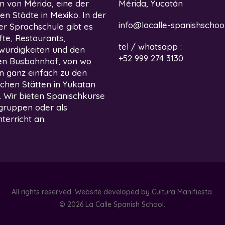
 von Mérida, eine der
Mérida, Yucatán
ten Städte in Mexiko. In der
info@lacalle-spanishschoo
r Sprachschule gibt es
te, Restaurants,
tel / whatsapp :
würdigkeiten und den
+52 999 274 3130
en Busbahnhof, von wo
 ganz einfach zu den
ischen Stätten in Yukatan
. Wir bieten Spanischkurse
ngruppen oder als
terricht an.
All rights reserved. Website developed by
Cultura Manifiesta
.
© 2026 La Calle Spanish School.