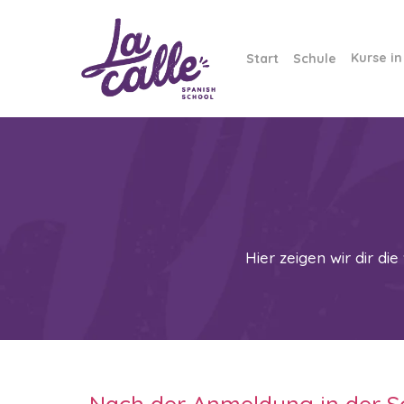
Skip
to
main
Kurse in
Start
Schule
content
Hier zeigen wir dir die
Nach der Anmeldung in der Sc