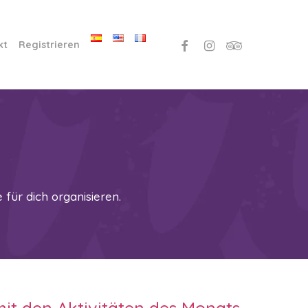
facebook
instagram
tripadvisor
kt
Registrieren
e für dich organisieren.
it den Aktivitäten des Monats