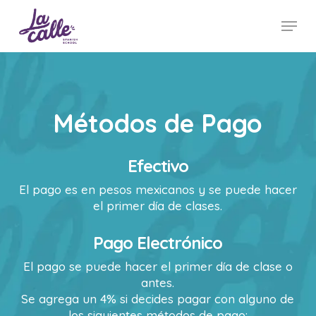
Skip
Menu
to
main
Close
content
Menu
Métodos
de
Pago
Efectivo
El pago es en pesos mexicanos y se puede hacer
el primer día de clases.
Pago Electrónico
El pago se puede hacer el primer día de clase o
antes.
Se agrega un 4% si decides pagar con alguno de
los siguientes métodos de pago: